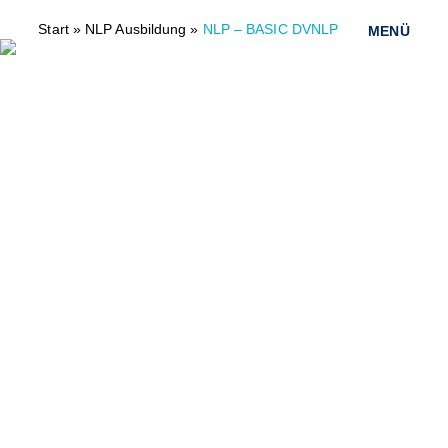
Start
»
NLP Ausbildung
»
NLP – BASIC DVNLP
MENÜ
NLP AUSBILDUNG
NLP – BASIC DVNLP
NLP – PRACTITIONER DVNLP
NLP – MASTER DVNLP
AUSBILDUNG POTENTIAL COACH
POTENTIAL COACH INFOABEND
POTENTIAL COACH
FÜHRUNGSKRÄFTE & TEAMS
BEWUSST KOMMUNIZIEREN
KONSTRUKTIVER UMGANG MIT KONFLIKTEN
GESUNDHEIT & ERNÄHRUNG
TYPGERECHTE ERNÄHRUNG
FASZIEN-STRETCH-TRAINING